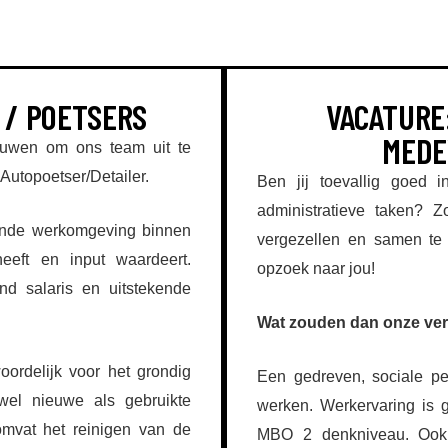
 / POETSERS
VACATURE
MEDE
ouwen om ons team uit te
Autopoetser/Detailer.
Ben jij toevallig goed
administratieve taken? 
ende werkomgeving binnen
vergezellen en samen te
eeft en input waardeert.
opzoek naar jou!
d salaris en uitstekende
Wat zouden dan onze vere
oordelijk voor het grondig
Een gedreven, sociale p
owel nieuwe als gebruikte
werken. Werkervaring is 
omvat het reinigen van de
MBO 2 denkniveau. Ook 