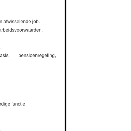
n afwisselende job.
n arbeidsvoorwaarden.
.
s, pensioenregeling,
rdige functie
.